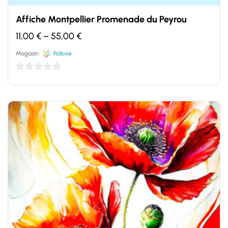
Affiche Montpellier Promenade du Peyrou
11,00
€
–
55,00
€
Magasin:
Foliove
0
sur
5