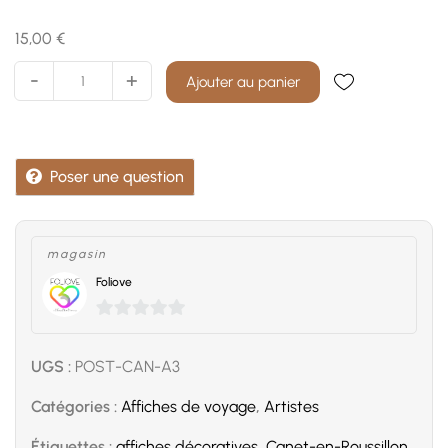
15,00
€
Affiche
-
+
Ajouter au panier
Canet
en
Roussillon
quantité(s)
Poser une question
magasin
Foliove
0
sur
UGS :
POST-CAN-A3
5
Catégories :
Affiches de voyage
,
Artistes
Étiquettes :
affiches décoratives
,
Canet-en-Roussillon
,