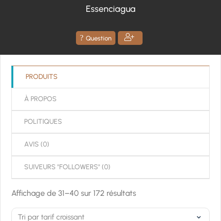
sur
Essenciagua
5
Question
PRODUITS
À PROPOS
POLITIQUES
AVIS (
0
)
SUIVEURS "FOLLOWERS" (
0
)
Trié
Affichage de 31–40 sur 172 résultats
par
prix
croissant