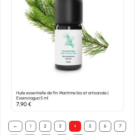
Huile essentielle de Pin Maritime bio et artisanale |
Essenciagua 5 ml
7,90
€
←
1
2
3
4
5
6
7