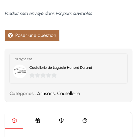
cm,
abeille
Produit sera envoyé dans 1-3 jours ouvrables
soudée,
manche
Poser une question
bois
de
violette,
lame
magasin
seule,
Coutellerie de Laguiole Honoré Durand
mitres
inox
0
mat
sur
Catégories :
Artisans
,
Coutellerie
quantité(s)
5