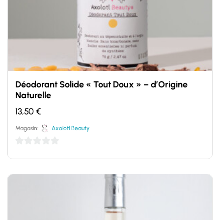
Déodorant Solide « Tout Doux » – d’Origine
Naturelle
13,50
€
Magasin:
Axolotl Beauty
0
sur
5