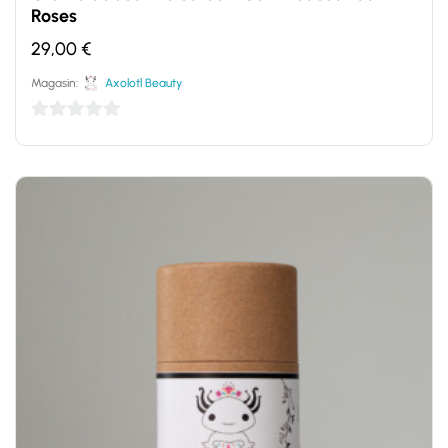
Roses
29,00
€
Magasin:
Axolotl Beauty
0
sur
5