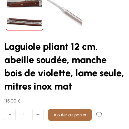
Laguiole pliant 12 cm,
abeille soudée, manche
bois de violette, lame seule,
mitres inox mat
115,00
€
Laguiole
-
+
Ajouter au panier
pliant
12