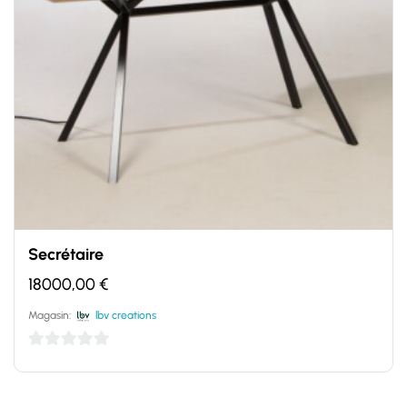
Secrétaire
18000,00
€
Magasin:
lbv creations
0
sur
5