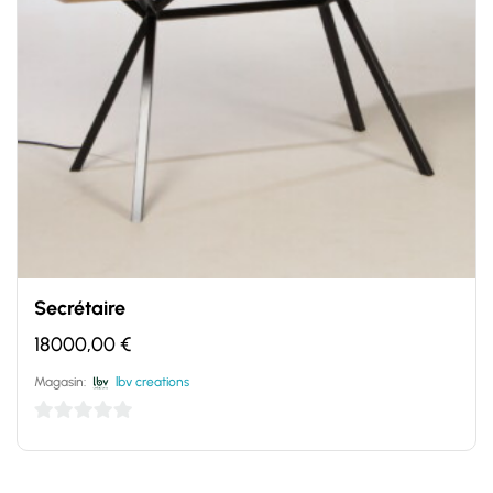
Secrétaire
18000,00
€
Magasin:
lbv creations
0
sur
5